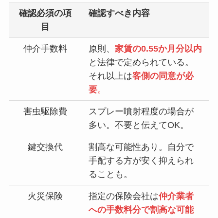
確認必須の項
確認すべき内容
目
仲介手数料
原則、
家賃の0.55か月分以内
と法律で定められている。
それ以上は
客側の同意が必
要
。
害虫駆除費
スプレー噴射程度の場合が
多い。不要と伝えてOK。
鍵交換代
割高な可能性あり。自分で
手配する方が安く抑えられ
ることも。
火災保険
指定の保険会社は
仲介業者
への手数料分で割高な可能