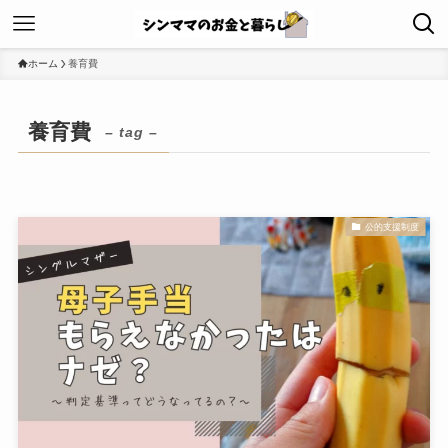
ホーム
養育費
養育費
– tag –
公的支援制度